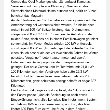
Combo das Opel Markengesicht. „Es umfasst Kameras,
Sensoren und das gute alte Blitz-Logo. Weil es an das
Sichtfeld eines Motorrad-Helms erinnern soll, heißt es Vizor“,
berichtet das Magazin.
An der Hardware des Combo habe sich wenig verändert. Der
Antriebsstrang sei weiterentwickelt worden. Es bleibe aber
weiterhin bei 100 kW Spitzenleistung, das Drehmoment
steige von 260 auf 270 Nm. Somit sei der Antrieb von der
milden Sorte, doch das sei in einem Famiilienwagen gar nicht
so verkehrt. Im Power-Modus würden 100 kW entfesselt,
sonst lägen 80 kW an. „Immerhin geht der aktuelle Combo
einen Hauch besser als der vor zweieinhalb Jahren im Winter
getestete Vorgänger“, betont „auto, motor und sport“.
Unter warmen Bedingungen sei der Energiekonsum viel
geringer. Der neue Combo kam im Testmittel mit 21,8 kWh
100 Kilometer weit, der Vorgänger habe satte 28,3 kWh
benötigt. Folglich seien beim neuen etwas mehr als 250
KIlometer drin, ganz behutsam bewegt schaffe er sogar 327
Kilometer.
Der Fahrkomfort zeige sich akzeptabel, die Sitzposition für
den Fahrer passe. „Und die Bedienung ist nach etwas
Eingewöhnung nicht allzu komplex. Ein Infotainment-System
mit Zehn-Zoll-Monitor ist serienmäßig an Bord, das Navi
kostet 600 Euro Euro extra“, heißt es in dem Bericht. (