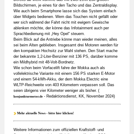
Bildschirmen, je eines für den Tacho und das Zentraldisplay.
Wie auch beim Smartphone lasse sich das System einfach
über Widgets bedienen. Wem das Touchen nicht gefällt oder
wer sich während der Fahrt nicht mit ewigem Gewische
ablenken möchte, der könne das Infotainment auch per
Sprachbedienung mit „Hey Opel“ steuern.
Beim Blick auf die Antriebe könne man wieder meinen, alles
sei beim Alten geblieben. Insgesamt drei Motoren werden für
den kompakten Hochsitz zur Wahl stehen. Den Start mache
der bekannte 1,2-Liter-Benziner mit 136 PS, darüber komme
ein Mildhybrid mit 48-Volt-Bordnetz.
Wie schon beim Vorfacelift fahre der Mokka auch als
vollelektrische Variante mit einem 156 PS starken E-Motor
und einem 54-kWh-Akku, der dem Mokka Electric eine
WLTP-Reichweite von 403 Kilometern verpassen soll. Das
seien übrigens vier Kilometer weniger als bisher. (
- Redaktionsdienst, KK, November 2024)
konjunkturmotor.de
Mehr aktuelle News - bitte hier klicken!
Weitere Informationen zum offiziellen Kraftstoff- und