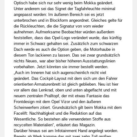
Optisch habe sich nur sehr wenig beim Mokka geändert.
Unter anderem sei das Signet der Tagfahrleuchte minimal
angepasst worden: Im äußeren Bereich sei es jetzt
unterbrochen und in Blockform angeordnet. Gleiches gelte für
die Rückleuchten, die die Signatur von vorn wieder
aufnehmen. Aufmerksame Beobachter würden außerdem
feststellen, dass das Opel-Logo verändert wurde, das künftig
immer in Schwarz gehalten sei. Zusätzlich zum schwarzen
Dach werde es auch die Option geben, die Motorhaube in
diesem Ton lackieren zu lassen. Das sei zwar grundsätzlich
nichts Neues, war aber bisher höheren Ausstattungslinien
vorbehalten. Jetzt könnten sie
immer bestellt werden.
„Auch im Inneren hat sich augenscheinlich nicht viel
geändert. Das Cockpit-Layout mit dem sich um den Fahrer
orientierten Armaturenbrett ist gleich geblieben. Neu ist hier
vor allem das Lenkrad,
oben und unten abgeflacht und mit
neuem zentralen Pralltopf, der mit etwas Fantasie das
Frontdesign mit dem Opel Vizor und den äußeren
Scheinwerfern zitiert. Grundsätzlich gilt beim Mokka mit dem
Facelift: Nachhaltigkeit und die Reduktion auf das
Wesentliche. So bestehen alle verwendeten Stoffe aus
recycelten Materialien“, erläutert das Magazin.
Darüber hinaus sei am Infotainment Hand angelegt worden.
Bereits ab Werk komme das mit zwei zehn Zoll großen