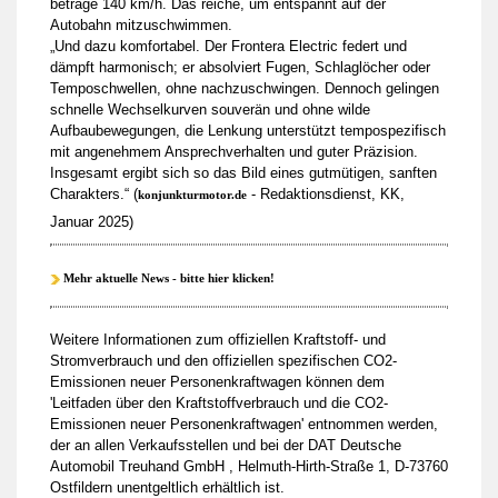
betrage 140 km/h. Das reiche, um entspannt auf der
Autobahn mitzuschwimmen.
„Und dazu komfortabel. Der Frontera Electric federt und
dämpft harmonisch; er absolviert Fugen, Schlaglöcher oder
Temposchwellen, ohne nachzuschwingen. Dennoch gelingen
schnelle Wechselkurven souverän und ohne wilde
Aufbaubewegungen, die Lenkung unterstützt tempospezifisch
mit angenehmem Ansprechverhalten und guter Präzision.
Insgesamt ergibt sich so das Bild eines gutmütigen, sanften
Charakters.“ (
- Redaktionsdienst, KK,
konjunkturmotor.de
Januar 2025)
Mehr aktuelle News - bitte hier klicken!
Weitere Informationen zum offiziellen Kraftstoff- und
Stromverbrauch und den offiziellen spezifischen CO2-
Emissionen neuer Personenkraftwagen können dem
'Leitfaden über den Kraftstoffverbrauch und die CO2-
Emissionen neuer Personenkraftwagen' entnommen werden,
der an allen Verkaufsstellen und bei der DAT Deutsche
Automobil Treuhand GmbH , Helmuth-Hirth-Straße 1, D-73760
Ostfildern unentgeltlich erhältlich ist.