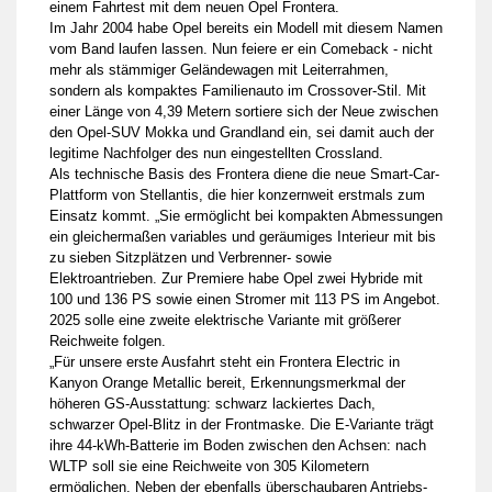
einem Fahrtest mit dem neuen Opel Frontera.
Im Jahr 2004 habe Opel bereits ein Modell mit diesem Namen
vom Band laufen lassen. Nun feiere er ein Comeback - nicht
mehr als stämmiger Geländewagen mit Leiterrahmen,
sondern als kompaktes Familienauto im Crossover-Stil. Mit
einer Länge von 4,39 Metern sortiere sich der Neue zwischen
den Opel-SUV Mokka und Grandland ein, sei damit auch der
legitime Nachfolger des nun eingestellten Crossland.
Als technische Basis des Frontera diene die neue Smart-Car-
Plattform von Stellantis, die hier konzernweit erstmals zum
Einsatz kommt. „Sie ermöglicht bei kompakten Abmessungen
ein gleichermaßen variables und geräumiges Interieur mit bis
zu sieben Sitzplätzen und Verbrenner- sowie
Elektroantrieben. Zur Premiere habe Opel zwei Hybride mit
100 und 136 PS sowie einen Stromer mit 113 PS im Angebot.
2025 solle eine zweite elektrische Variante mit größerer
Reichweite folgen.
„Für unsere erste Ausfahrt steht ein Frontera Electric in
Kanyon Orange Metallic bereit, Erkennungsmerkmal der
höheren GS-Ausstattung: schwarz lackiertes Dach,
schwarzer Opel-Blitz in der Frontmaske. Die E-Variante trägt
ihre 44-kWh-Batterie im Boden zwischen den Achsen: nach
WLTP soll sie eine Reichweite von 305 Kilometern
ermöglichen. Neben der ebenfalls überschaubaren Antriebs-