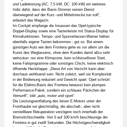
und Ladeleistung (AC: 7,5 kW; DC: 100 kW) ein weiteres
Indiz dafür, dass der Basis-Stromer seinen Dienst
überwiegend auf der Kurz- und Mittelstrecke tun soll“,
erläutert das Magazin.
Im Cockpit empfange die Insassen das Opel-typische
Doppel-Display sowie eine Tastenleiste mit Status-Display für
Klimafunktionen. Tempo- und Spurverlassen-Warner hätten
ebenfalls eigene Tasten bekommen - gut so. Bei einem
günstigen Auto wie dem Frontera gehe es vor allem um die
Kunst des Weglassens, ohne dem Kunden damit allzu sehr
wehzutun: nur eine Klimazone, kein schlüsselloser Start,
keine Fahrprogramme oder sonstiges Chichi, keine elektrisch
öffnende Heckklappe. „Diese Art von Verzicht kann aber
durchaus wohltuend sein. Nicht zuletzt, weil sie Komplexität
in der Bedienung reduziert und Gewicht spart. Opel schnürt
für die Elektro-Basis des Frontera bewusst kein plumpes
Performance-Paket, sondern ein schlaues Päckchen der
Vernunft“, lobt „auto, motor und sport“.
Die Leistungsentfaltung des leisen E-Motors unter der
Fronthaube sei gleichmäßig, die abschalt-, aber nicht
verstellbare Rekuperation verzögere noch innerhalb der
Bremslichtschwelle. Von 0 auf 100 km/h beschleunige der
Frontera in gut zwölf Sekunden. Die Höchstgeschwindigkeit